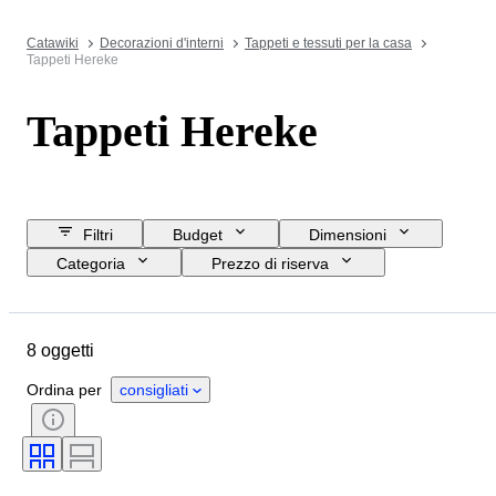
Catawiki
Decorazioni d'interni
Tappeti e tessuti per la casa
Tappeti Hereke
Tappeti Hereke
Filtri
Budget
Dimensioni
Categoria
Prezzo di riserva
Data di chiusura
Ubicazione
Oggetto
Paese d’origine
8 oggetti
Materiale
Condizioni
Periodo
Colore
Epoca
Ordina per
consigliati
Modello