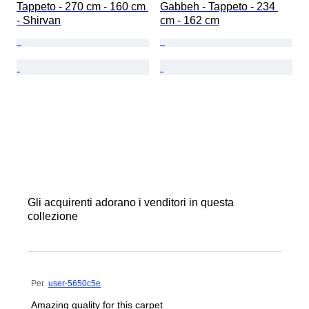
Tappeto - 270 cm - 160 cm 
Gabbeh - Tappeto - 234 
- Shirvan
cm - 162 cm
Gli acquirenti adorano i venditori in questa
collezione
Per
user-5650c5e
Amazing quality for this carpet