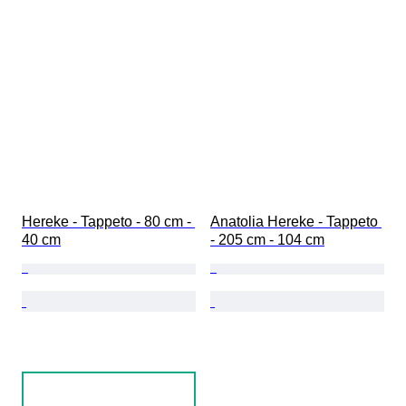
Hereke - Tappeto - 80 cm - 
Anatolia Hereke - Tappeto 
40 cm
- 205 cm - 104 cm