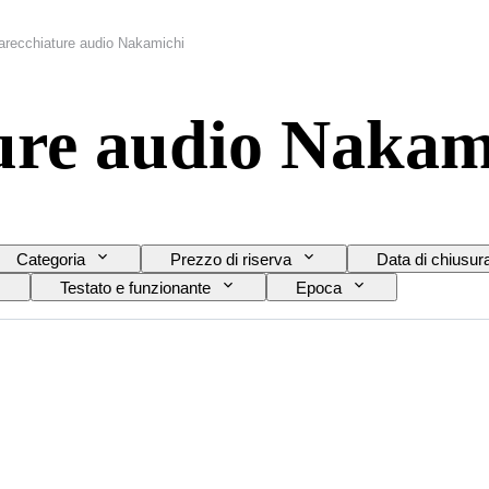
arecchiature audio Nakamichi
ure audio Nakam
Categoria
Prezzo di riserva
Data di chiusur
Testato e funzionante
Epoca