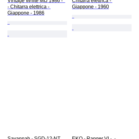
Vintage White MIJ 1986 -  
Chitarra elettrica - 
- Chitarra elettrica - 
Giappone - 1960
Giappone - 1986
Savannah - SGD-12-NT 
EKO - Ranger VI -  - 