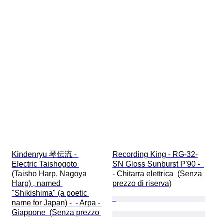
Kindenryu 琴伝流 - 
Recording King - RG-32-
Electric Taishogoto 
SN Gloss Sunburst P'90 -  
(Taisho Harp, Nagoya 
- Chitarra elettrica  (Senza 
Harp) , named 
prezzo di riserva)
"Shikishima" (a poetic 
name for Japan) -  - Arpa - 
Giappone  (Senza prezzo 