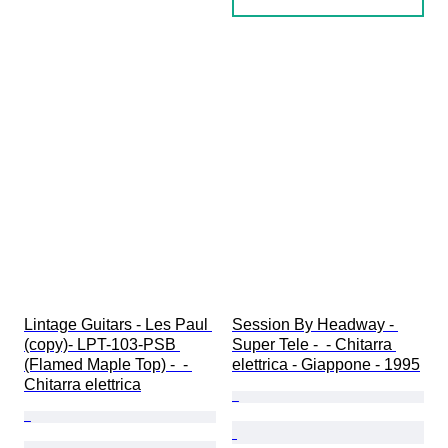
Lintage Guitars - Les Paul 
Session By Headway - 
(copy)- LPT-103-PSB 
Super Tele -  - Chitarra 
(Flamed Maple Top) -  - 
elettrica - Giappone - 1995
Chitarra elettrica