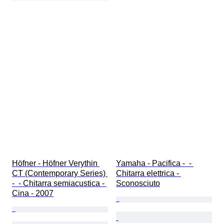
Höfner - Höfner Verythin 
Yamaha - Pacifica -  - 
CT (Contemporary Series) 
Chitarra elettrica - 
-  - Chitarra semiacustica - 
Sconosciuto
Cina - 2007