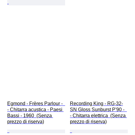
Egmond - Frères Parlour -  
Recording King - RG-32-
- Chitarra acustica - Paesi 
SN Gloss Sunburst P'90 -  
Bassi - 1960  (Senza 
- Chitarra elettrica  (Senza 
prezzo di riserva)
prezzo di riserva)