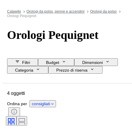
Catawiki
Orologi da polso, penne e accendini
Orologi da polso
Orologi Pequignet
Orologi Pequignet
Filtri
Budget
Dimensioni
Categoria
Prezzo di riserva
Data di chiusura
Ubicazione
Marchio
Oggetto
Materiale
4 oggetti
Genere
Condizioni
Periodo
Colore
Movimento dell'orologio
Ordina per
consigliati
Materiale del cinturino dell’orologio
Lunghezza del cinturino dell’orologio
Diametro della cassa