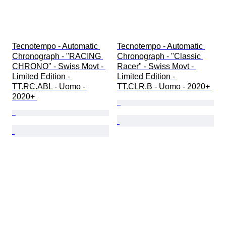
Tecnotempo - Automatic 
Tecnotempo - Automatic 
Chronograph - "RACING 
Chronograph - "Classic 
CHRONO" - Swiss Movt - 
Racer" - Swiss Movt - 
Limited Edition - 
Limited Edition - 
TT.RC.ABL - Uomo - 
TT.CLR.B - Uomo - 2020+ 
2020+ 