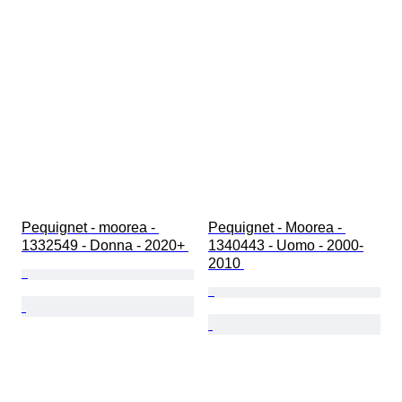
Pequignet - moorea - 
Pequignet - Moorea - 
1332549 - Donna - 2020+ 
1340443 - Uomo - 2000-
2010 