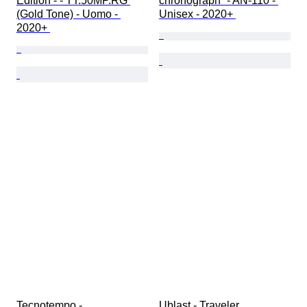
Edition - - TT.50MP.RG 
chronograph” - AN-110 - 
(Gold Tone) - Uomo - 
Unisex - 2020+ 
2020+ 
Tecnotempo - 
Ublast - Traveler 