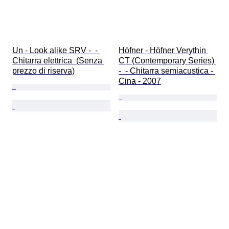
Un - Look alike SRV -  - 
Höfner - Höfner Verythin 
Chitarra elettrica  (Senza 
CT (Contemporary Series) 
prezzo di riserva)
-  - Chitarra semiacustica - 
Cina - 2007