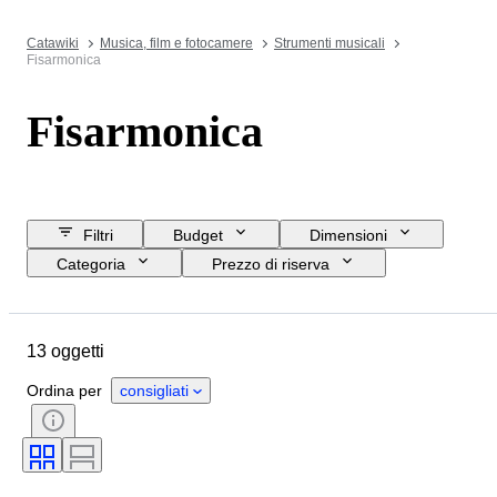
Catawiki
Musica, film e fotocamere
Strumenti musicali
Fisarmonica
Fisarmonica
Filtri
Budget
Dimensioni
Categoria
Prezzo di riserva
Data di chiusura
Ubicazione
Marchio
Oggetto
13 oggetti
Paese d’origine
Materiale
Condizioni
Accessori
Ordina per
consigliati
Epoca
Testato e funzionante