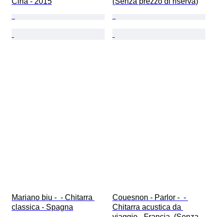
Cina - 2015
(Senza prezzo di riserva)
Mariano biu -  - Chitarra 
Couesnon - Parlor -  - 
classica - Spagna
Chitarra acustica da 
viaggio - Francia  (Senza 