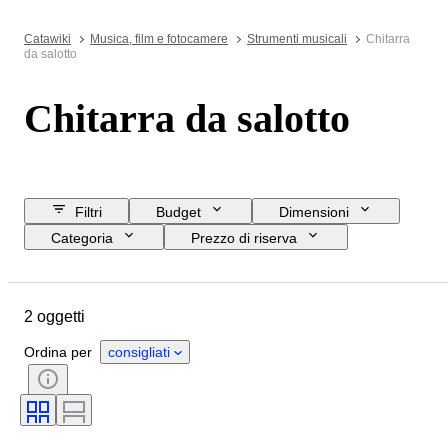
Catawiki
Musica, film e fotocamere
Strumenti musicali
Chitarra
da salotto
Chitarra da salotto
Filtri
Budget
Dimensioni
Categoria
Prezzo di riserva
Data di chiusura
Ubicazione
Oggetto
Paese d’origine
2 oggetti
Condizioni
Accessori
Testato e funzionante
Epoca
Ordina per
consigliati