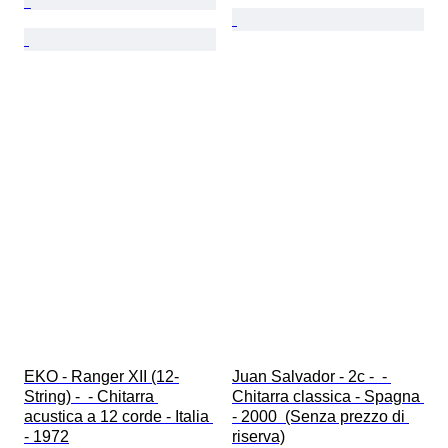
EKO - Ranger XII (12-
Juan Salvador - 2c -  - 
String) -  - Chitarra 
Chitarra classica - Spagna 
acustica a 12 corde - Italia 
- 2000  (Senza prezzo di 
- 1972
riserva)