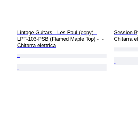
Lintage Guitars - Les Paul (copy)- 
Session By
LPT-103-PSB (Flamed Maple Top) -  - 
Chitarra e
Chitarra elettrica