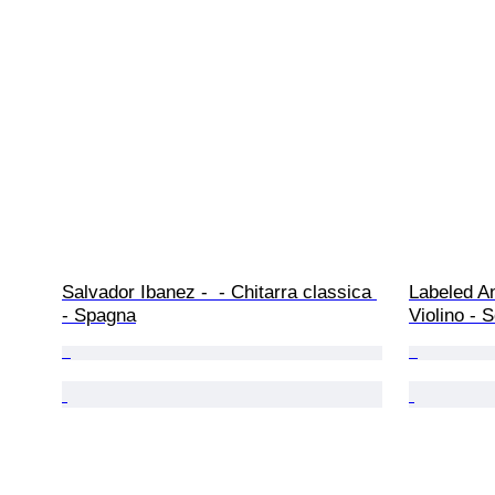
Salvador Ibanez -  - Chitarra classica 
Labeled An
- Spagna
Violino - 