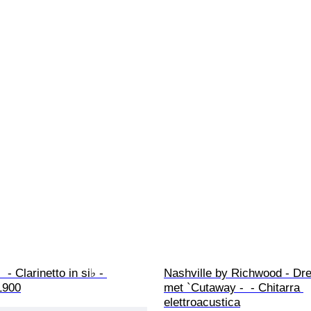
 - Clarinetto in si♭ - 
Nashville by Richwood - Dr
1900
met `Cutaway -  - Chitarra 
elettroacustica