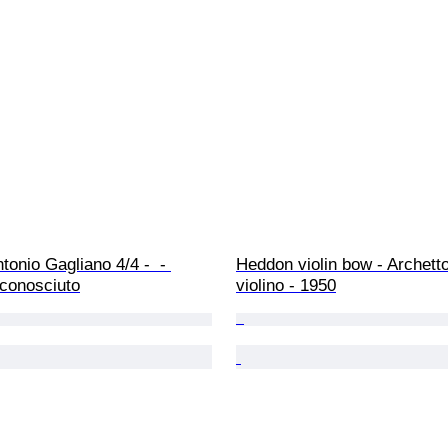
tonio Gagliano 4/4 -  - 
Heddon violin bow - Archetto
Sconosciuto
violino - 1950