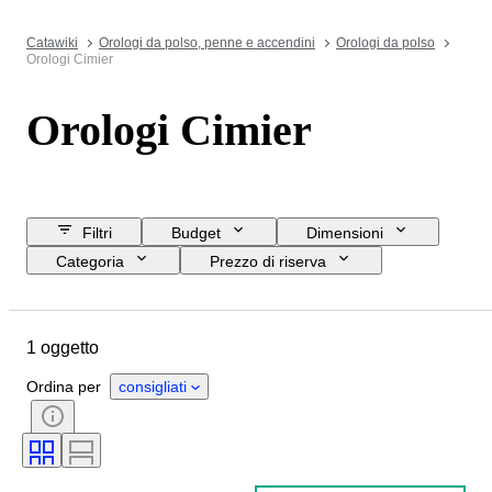
Catawiki
Orologi da polso, penne e accendini
Orologi da polso
Orologi Cimier
Orologi Cimier
Filtri
Budget
Dimensioni
Categoria
Prezzo di riserva
Data di chiusura
Ubicazione
Marchio
Oggetto
Materiale
1 oggetto
Genere
Condizioni
Periodo
Colore
Movimento dell'orologio
Ordina per
consigliati
Lunghezza del cinturino dell’orologio
Materiale del cinturino dell’orologio
Diametro della cassa