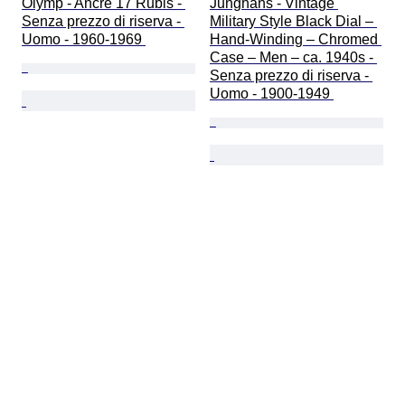
Olymp - Ancre 17 Rubis - 
Junghans - Vintage 
Senza prezzo di riserva - 
Military Style Black Dial – 
Uomo - 1960-1969 
Hand-Winding – Chromed 
Case – Men – ca. 1940s - 
Senza prezzo di riserva - 
Uomo - 1900-1949 