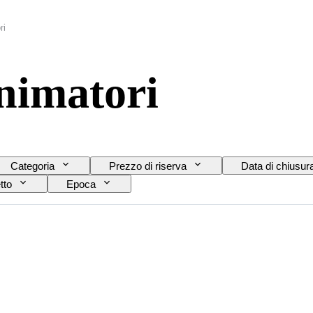
ri
animatori
Categoria
Prezzo di riserva
Data di chiusur
tto
Epoca