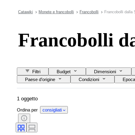
Catawiki
Monete e francobolli
Francobolli
Francobolli dalla
Francobolli d
Filtri
Budget
Dimensioni
Paese d’origine
Condizioni
Epoc
1 oggetto
Ordina per
consigliati