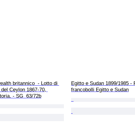
th britannico  - Lotto di 
Egitto e Sudan 1899/1985 - 
i del Ceylon 1867-70, 
francobolli Egitto e Sudan
toria. - SG  63/72b