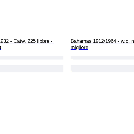
1932 - Catw. 225 libbre - 
Bahamas 1912/1964 - w.o. m
3
migliore