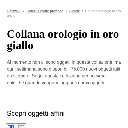
Catawiki
Gioielli e pietre preziose
Gioielli
Collana orologio in oro
giallo
Collana orologio in oro
giallo
Al momento non ci sono oggetti in questa collezione, ma
ogni settimana sono disponibili 75.000 nuovi oggetti tutti
da scoprire. Segui questa collezione per ricevere
notifiche quando vengono aggiunti nuovi oggetti.
Scopri oggetti affini