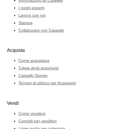
Informazioni su Catawiki
I nostri esperti
Lavora con noi
Stampa
Collaborare con Catawiki
Acquista
Come acquistare
Tutela degli acquirenti
Catawiki Stories
Termini di utilizzo per Acquirenti
Vendi
Come vendere
Consigli per venditori
Linee guida per categoria