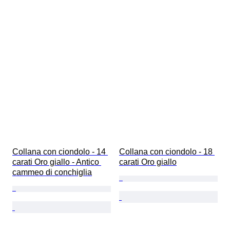
Collana con ciondolo - 14 
Collana con ciondolo - 18 
carati Oro giallo - Antico 
carati Oro giallo
cammeo di conchiglia