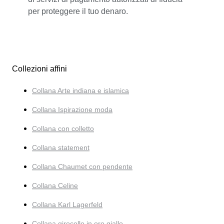
per proteggere il tuo denaro.
Collezioni affini
Collana Arte indiana e islamica
Collana Ispirazione moda
Collana con colletto
Collana statement
Collana Chaumet con pendente
Collana Celine
Collana Karl Lagerfeld
Collana girocollo in oro giallo