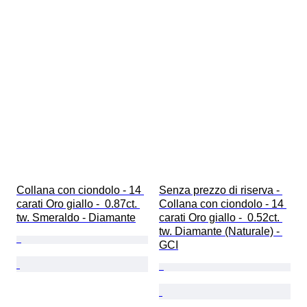
Collana con ciondolo - 14 
Senza prezzo di riserva - 
carati Oro giallo -  0.87ct. 
Collana con ciondolo - 14 
tw. Smeraldo - Diamante
carati Oro giallo -  0.52ct. 
tw. Diamante (Naturale) - 
GCI