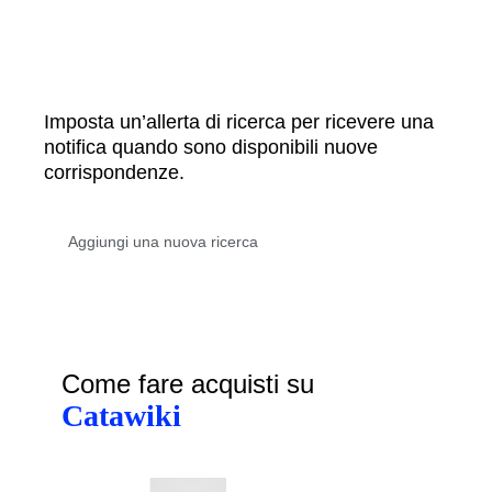
Imposta un’allerta di ricerca per ricevere una
notifica quando sono disponibili nuove
corrispondenze.
Come fare acquisti su
Catawiki