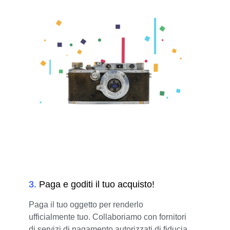
3
.
Paga e goditi il tuo acquisto!
Paga il tuo oggetto per renderlo
ufficialmente tuo. Collaboriamo con fornitori
di servizi di pagamento autorizzati di fiducia