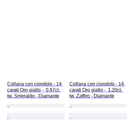
Collana con ciondolo - 14 
Collana con ciondolo - 14 
carati Oro giallo -  0.97ct. 
carati Oro giallo -  1.20ct. 
tw. Smeraldo - Diamante
tw. Zaffiro - Diamante