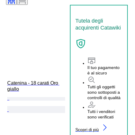
Tutela degli
acquirenti Catawiki
Il tuo pagamento
è al sicuro
Catenina - 18 carati Oro 
Tutti gli oggetti
giallo
sono sottoposti a
controlli di qualità
Tutti i venditori
sono verificati
Scopri di più