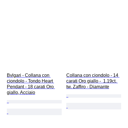
Bvlgari - Collana con 
Collana con ciondolo - 14 
ciondolo - Tondo Heart 
carati Oro giallo -  1.19ct. 
Pendant - 18 carati Oro 
tw. Zaffiro - Diamante
giallo, Acciaio