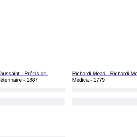
oussaint - Précis de 
Richardi Mead - Richardi M
vétérinaire - 1887
Medica - 1779