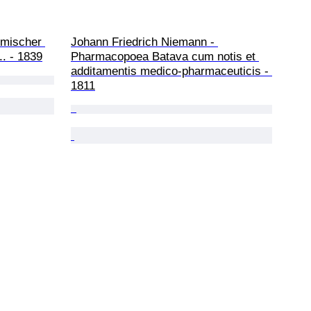
omischer 
Johann Friedrich Niemann - 
.. - 1839
Pharmacopoea Batava cum notis et 
additamentis medico-pharmaceuticis - 
1811