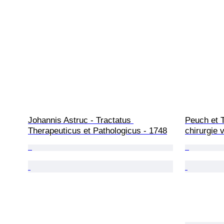
Johannis Astruc - Tractatus 
Peuch et T
Therapeuticus et Pathologicus - 1748
chirurgie 