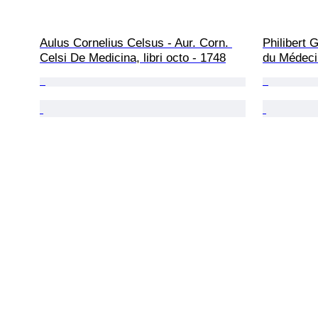
Aulus Cornelius Celsus - Aur. Corn. 
Philibert 
Celsi De Medicina, libri octo - 1748
du Médecin