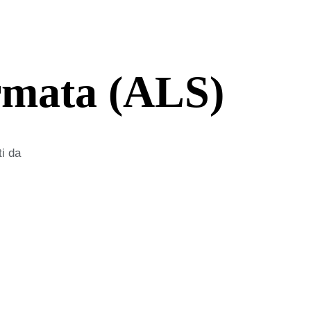
irmata (ALS)
ti da