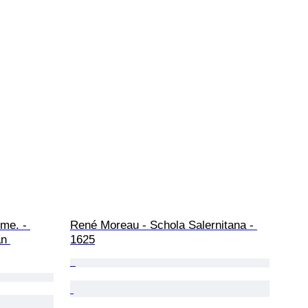
me. - 
René Moreau - Schola Salernitana - 
n 
1625