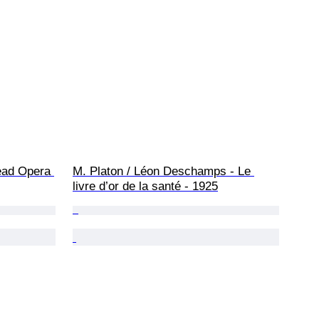
ead Opera 
M. Platon / Léon Deschamps - Le 
livre d’or de la santé - 1925