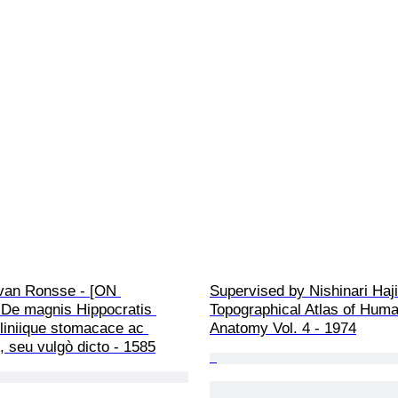
van Ronsse - [ON 
Supervised by Nishinari Haji
e magnis Hippocratis 
Topographical Atlas of Huma
Pliniique stomacace ac 
Anatomy Vol. 4 - 1974
, seu vulgò dicto - 1585