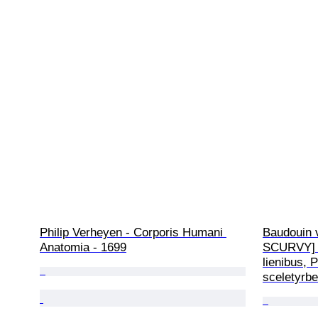
Philip Verheyen - Corporis Humani 
Baudouin 
Anatomia - 1699
SCURVY] D
lienibus, 
sceletyrbe