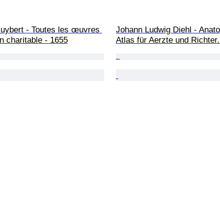
Guybert - Toutes les œuvres 
Johann Ludwig Diehl - Anat
 charitable - 1655
Atlas für Aerzte und Richter.