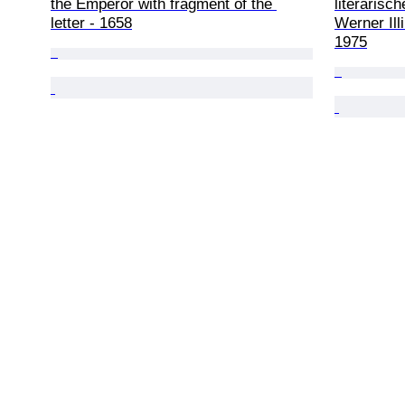
the Emperor with fragment of the 
literarisch
letter - 1658
Werner Ill
1975