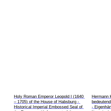
Holy Roman Emperor Leopold I (1640 
Hermann K
– 1705) of the House of Habsburg - 
bedeutende
Historical Imperial Embossed Seal of 
- Eigenhän