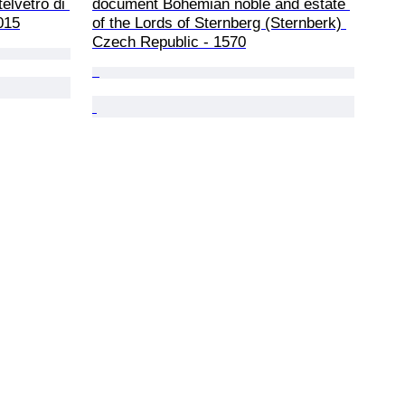
elvetro di 
document Bohemian noble and estate 
015
of the Lords of Sternberg (Sternberk) 
Czech Republic - 1570