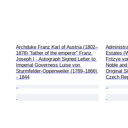
Archduke Franz Karl of Austria (1802–
Administra
1878) "father of the emperor" Franz 
Estates (
Joseph I - Autograph Signed Letter to 
Fritzye vo
Imperial Governess Luise von 
Noble and
Sturmfelder-Oppenweiler (1789–1866) 
Original S
- 1844
Czech Rep