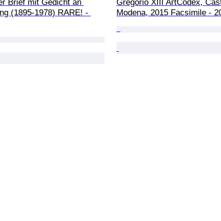
er Brief mit Gedicht an 
Gregorio XIII ArtCodex, Cast
ing (1895-1978) RARE! - 
Modena, 2015 Facsimile - 2