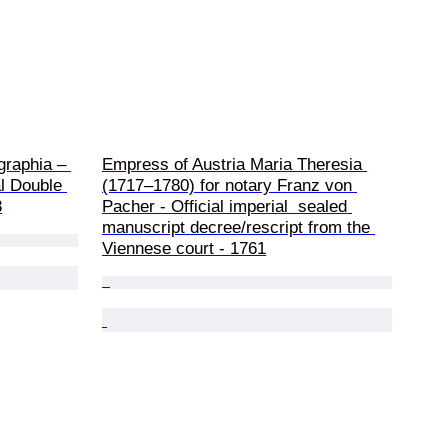
raphia – 
Empress of Austria Maria Theresia 
l Double 
(1717–1780) for notary Franz von 
8
Pacher - Official imperial  sealed 
manuscript decree/rescript from the 
Viennese court - 1761