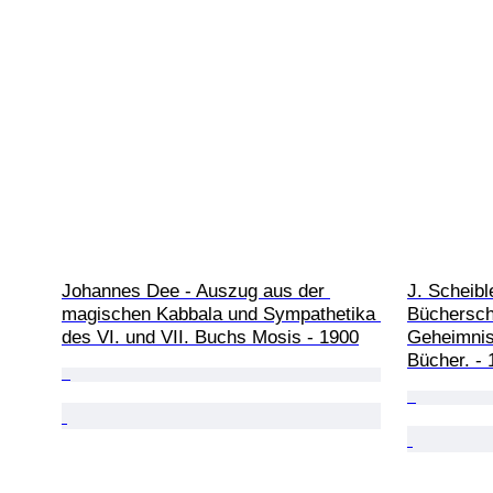
Johannes Dee - Auszug aus der 
J. Scheibl
magischen Kabbala und Sympathetika 
Bücherscha
des VI. und VII. Buchs Mosis - 1900
Geheimnis
Bücher. -