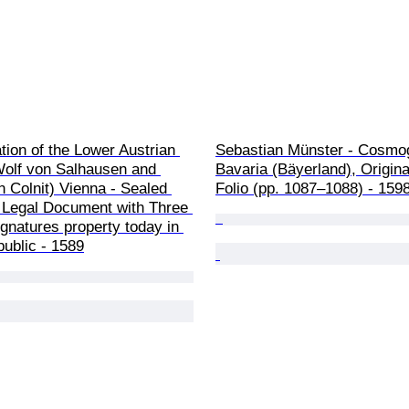
tion of the Lower Austrian 
Sebastian Münster - Cosmog
Wolf von Salhausen and 
Bavaria (Bäyerland), Origina
n Colnit) Vienna - Sealed 
Folio (pp. 1087–1088) - 159
 Legal Document with Three 
ignatures property today in 
ublic - 1589