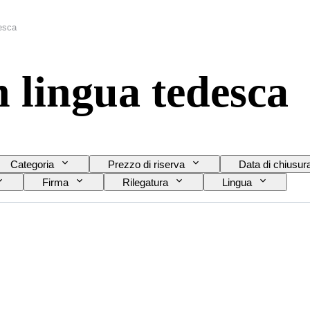
desca
n lingua tedesca
Categoria
Prezzo di riserva
Data di chiusur
Firma
Rilegatura
Lingua