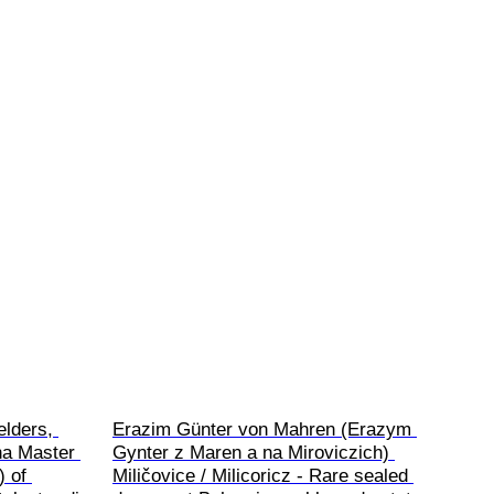
elders, 
Erazim Günter von Mahren (Erazym 
ha Master 
Gynter z Maren a na Miroviczich) 
 of 
Miličovice / Milicoricz - Rare sealed 