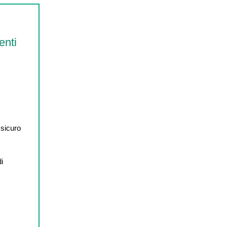
enti
 sicuro
di