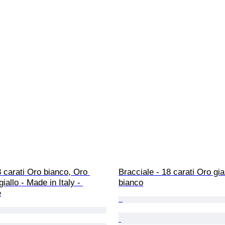
8 carati Oro bianco, Oro 
Bracciale - 18 carati Oro gia
iallo - Made in Italy - 
bianco
e