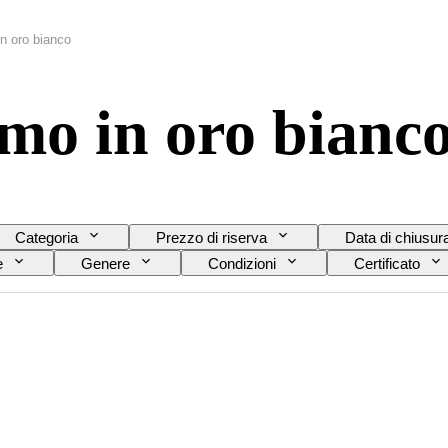
n oro bianco
mo in oro bianc
Categoria
Prezzo di riserva
Data di chiusur
e
Genere
Condizioni
Certificato