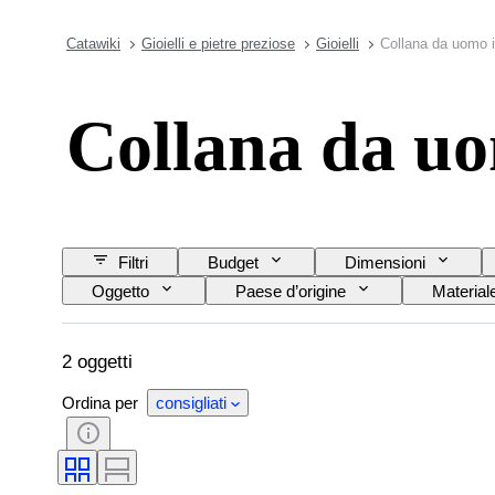
Catawiki
Gioielli e pietre preziose
Gioielli
Collana da uomo i
Collana da uo
Filtri
Budget
Dimensioni
Oggetto
Paese d’origine
Material
2 oggetti
Ordina per
consigliati