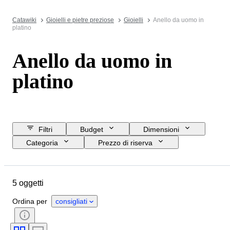
Catawiki
Gioielli e pietre preziose
Gioielli
Anello da uomo in
platino
Anello da uomo in
platino
Filtri
Budget
Dimensioni
Categoria
Prezzo di riserva
Data di chiusura
Ubicazione
Marchio
Oggetto
5 oggetti
Paese d’origine
Materiale
Genere
Condizioni
Ordina per
consigliati
Pietra preziosa
Certificato
Taglio
Purezza