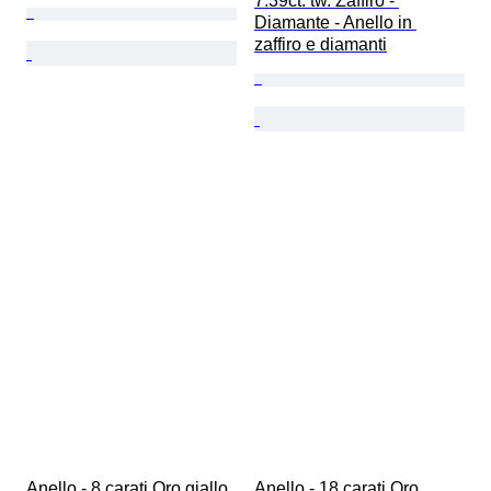
7.39ct. tw. Zaffiro - 
Diamante - Anello in 
zaffiro e diamanti
Anello - 8 carati Oro giallo 
Anello - 18 carati Oro 