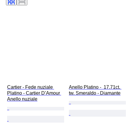
Gamma di colore
Colore esatto
Trattamento
Tipo di diamante
Trasparenza della pietra preziosa
Epoca
Taglia sull’oggetto
Cartier - Fede nuziale 
Anello Platino -  17.71ct. 
Platino - Cartier D’Amour 
tw. Smeraldo - Diamante
Anello nuziale