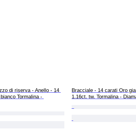
zo di riserva - Anello - 14 
Bracciale - 14 carati Oro gial
 bianco Tormalina - 
1.16ct. tw. Tormalina - Diam