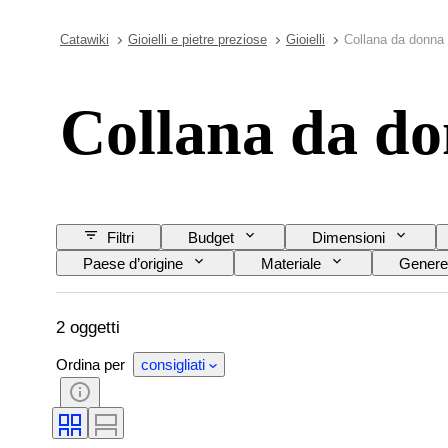
Catawiki
Gioielli e pietre preziose
Gioielli
Collana da donna 
Collana da do
Filtri
Budget
Dimensioni
Paese d’origine
Materiale
Genere
Purezza
Gamma di colore
Colore
Trattamento
Tipo di diamante
2 oggetti
Ordina per
consigliati