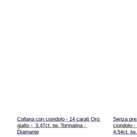
Collana con ciondolo - 14 carati Oro 
Senza prez
giallo -  3.47ct. tw. Tormalina - 
ciondolo - 
Diamante
4.54ct. tw