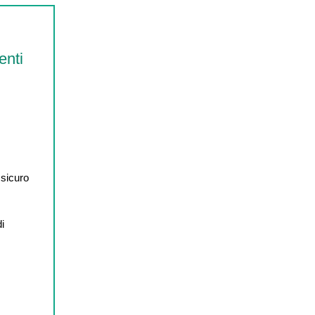
enti
 sicuro
di