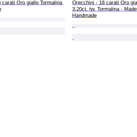
8 carati Oro giallo Tormalina 
Orecchini - 18 carati Oro gial
e
3.20ct. tw. Tormalina - Made i
Handmade