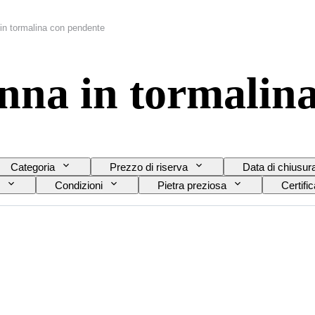
in tormalina con pendente
nna in tormalin
Categoria
Prezzo di riserva
Data di chiusur
Condizioni
Pietra preziosa
Certific
 esatto
Lucentezza della perla
Trasparenza del