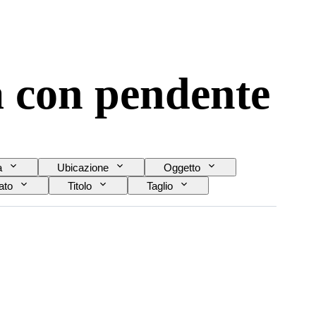
a con pendente
a
Ubicazione
Oggetto
ato
Titolo
Taglio
la pietra preziosa
Epoca