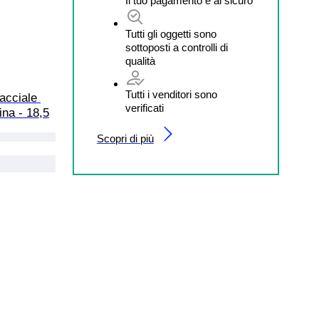
Il tuo pagamento è al sicuro
Tutti gli oggetti sono
sottoposti a controlli di
qualità
Tutti i venditori sono
acciale 
verificati
ina - 18,5
Scopri di più