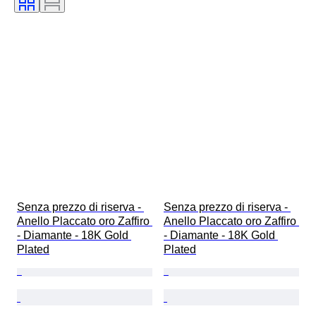
Gamma di colore
Colore esatto
Trattamento
Trasparenza della pietra preziosa
Taglia sull’oggetto
Tipo di diamante
Lucentezza della perla
Epoca
Senza prezzo di riserva - 
Senza prezzo di riserva - 
Anello Placcato oro Zaffiro 
Anello Placcato oro Zaffiro 
- Diamante - 18K Gold 
- Diamante - 18K Gold 
Plated
Plated