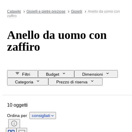
Catawiki
Gioielli e pietre preziose
Gioielli
Anello da uomo con
zaffiro
Anello da uomo con
zaffiro
Filtri
Budget
Dimensioni
Categoria
Prezzo di riserva
Data di chiusura
Ubicazione
Oggetto
Paese d’origine
10 oggetti
Materiale
Genere
Condizioni
Pietra preziosa
Ordina per
consigliati
Certificato
Titolo
Stile
Taglio
Purezza