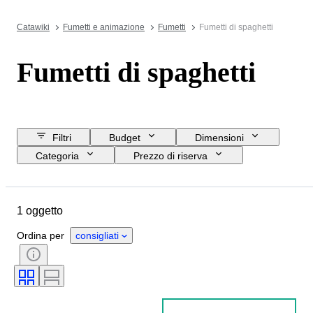
Catawiki
Fumetti e animazione
Fumetti
Fumetti di spaghetti
Fumetti di spaghetti
Filtri
Budget
Dimensioni
Categoria
Prezzo di riserva
Acquista subito
Data di chiusura
Ubicazione
Oggetto
1 oggetto
Condizioni
Edizione
Lingua
Serie
Tipo di fumetto
Ordina per
consigliati