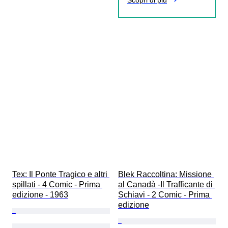
Scopri di più
Tex: Il Ponte Tragico e altri 
Blek Raccoltina: Missione 
spillati - 4 Comic - Prima 
al Canadà -Il Trafficante di 
edizione - 1963
Schiavi - 2 Comic - Prima 
edizione