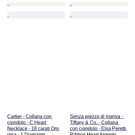
Cartier - Collana con 
Senza prezzo di riserva - 
ciondolo - C Heart 
Tiffany & Co. - Collana 
Necklace - 18 carati Oro 
con ciondolo - Elsa Peretti 
rosa - 1 Diamante
Ribbon Heart Argento