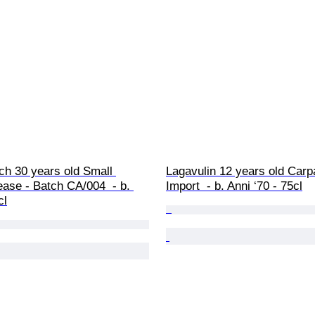
ch 30 years old Small 
Lagavulin 12 years old Carp
ase - Batch CA/004  - b. 
Import  - b. Anni ‘70 - 75cl
cl