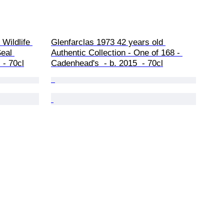
Wildlife 
Glenfarclas 1973 42 years old 
eal 
Authentic Collection - One of 168 - 
 - 70cl
Cadenhead's  - b. 2015  - 70cl