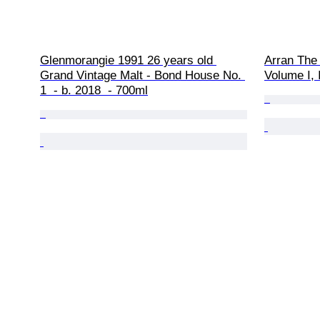
Glenmorangie 1991 26 years old 
Arran The 
Grand Vintage Malt - Bond House No. 
Volume I, I
1  - b. 2018  - 700ml