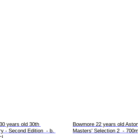
30 years old 30th 
Bowmore 22 years old Aston
y - Second Edition  - b. 
Masters' Selection 2  - 700m
cl