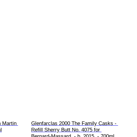
 Martin 
Glenfarclas 2000 The Family Casks - 
l
Refill Sherry Butt No. 4075 for 
Bernard-Massard  - b. 2015  - 700ml