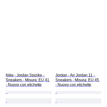
Nike - Jordan Spizike - 
Jordan - Air Jordan 11 - 
Sneakers - Misura: EU 41 
Sneakers - Misura: EU 45 
- Nuovo con etichette
- Nuovo con etichette