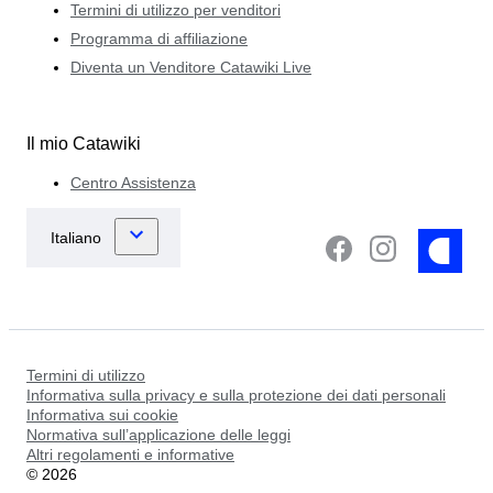
Termini di utilizzo per venditori
Programma di affiliazione
Diventa un Venditore Catawiki Live
Il mio Catawiki
Centro Assistenza
Termini di utilizzo
Informativa sulla privacy e sulla protezione dei dati personali
Informativa sui cookie
Normativa sull’applicazione delle leggi
Altri regolamenti e informative
©
2026