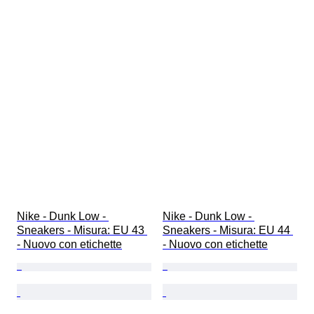
Nike - Dunk Low - 
Nike - Dunk Low - 
Sneakers - Misura: EU 43 
Sneakers - Misura: EU 44 
- Nuovo con etichette
- Nuovo con etichette