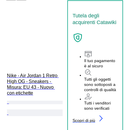
Tutela degli
acquirenti Catawiki
Il tuo pagamento
è al sicuro
Nike - Air Jordan 1 Retro 
Tutti gli oggetti
High OG - Sneakers - 
sono sottoposti a
Misura: EU 43 - Nuovo 
controlli di qualità
con etichette
Tutti i venditori
sono verificati
Scopri di più