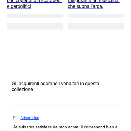
con coperchio a scarabeo 
raffigurante un musicista 
e geroglifici
che suona l'arpa.
Gli acquirenti adorano i venditori in questa
collezione
Per
Artemission
Je suis très satisfaite de mon achat. Il correspond bien à