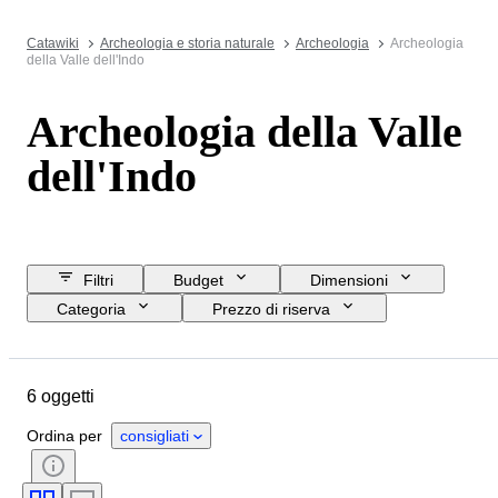
Catawiki
Archeologia e storia naturale
Archeologia
Archeologia
della Valle dell'Indo
Archeologia della Valle
dell'Indo
Filtri
Budget
Dimensioni
Categoria
Prezzo di riserva
Data di chiusura
Ubicazione
Oggetto
Paese d’origine
6 oggetti
Materiale
Condizioni
Stile
Originale / Replica
Provenienza
Ordina per
consigliati