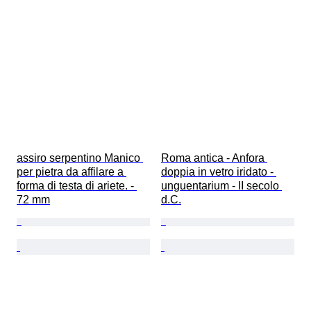
assiro serpentino Manico 
Roma antica - Anfora 
per pietra da affilare a 
doppia in vetro iridato - 
forma di testa di ariete. - 
unguentarium - II secolo 
72 mm
d.C.