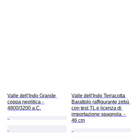
Valle dell'Indo Grande 
Valle dell'Indo Terracotta 
coppa neolitica - 
Barattolo raffigurante zebù 
4800/3200 a.C.
con test TL e licenza di 
importazione spagnola. - 
46 cm