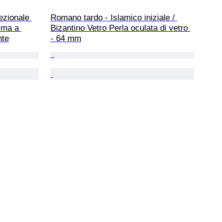
ezionale 
Romano tardo - Islamico iniziale / 
mma a 
Bizantino Vetro Perla oculata di vetro 
nte
- 64 mm