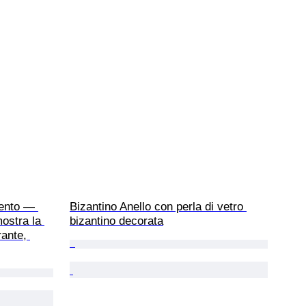
ento — 
Bizantino Anello con perla di vetro 
ostra la 
bizantino decorata
rante, 