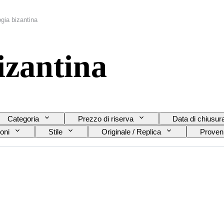
gia bizantina
izantina
Categoria
Prezzo di riserva
Data di chiusur
oni
Stile
Originale / Replica
Proven