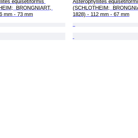
lites equisetiformis 
Asterophyllites equisetiformi
EIM;  BRONGNIART, 
(SCHLOTHEIM;  BRONGNIA
26 mm - 73 mm
1828) - 112 mm - 67 mm