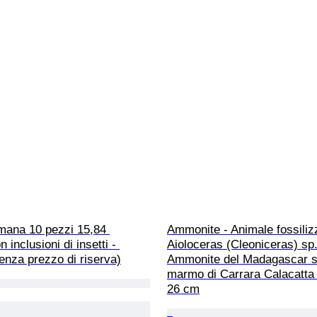
mana 10 pezzi 15,84 
Ammonite - Animale fossilizz
inclusioni di insetti - 
Aioloceras (Cleoniceras) sp.
nza prezzo di riserva)
Ammonite del Madagascar s
marmo di Carrara Calacatta 
26 cm