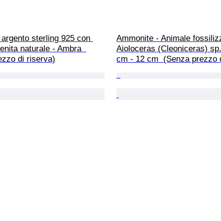
n argento sterling 925 con 
Ammonite - Animale fossilizz
nita naturale - Ambra  
Aioloceras (Cleoniceras) sp.
zzo di riserva)
cm - 12 cm  (Senza prezzo d