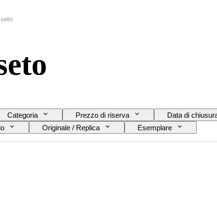
iseto
seto
Categoria
Prezzo di riserva
Data di chiusur
do
Originale / Replica
Esemplare