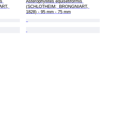
s 
Asterophyllites equisetiformis 
RT, 
(SCHLOTHEIM;  BRONGNIART, 
1828) - 95 mm - 75 mm