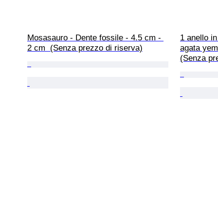
Mosasauro - Dente fossile - 4.5 cm - 
1 anello i
2 cm  (Senza prezzo di riserva)
agata yeme
(Senza pre