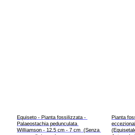
Equiseto - Pianta fossilizzata - 
Pianta fos
Palaeostachia pedunculata 
eccezional
Williamson - 12.5 cm - 7 cm  (Senza 
(Equisetale