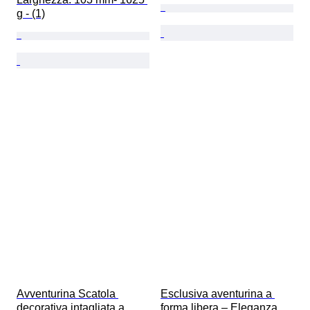
g - (1)
Avventurina Scatola 
Esclusiva aventurina a 
decorativa intagliata a 
forma libera – Eleganza 