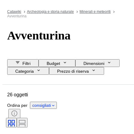
Catawiki
Archeologia e storia naturale
Minerali e meteoriti
Avventurina
Avventurina
Filtri
Budget
Dimensioni
Categoria
Prezzo di riserva
Data di chiusura
Ubicazione
Oggetto
Paese d’origine
26 oggetti
Minerale
Forma minerale
Ordina per
consigliati