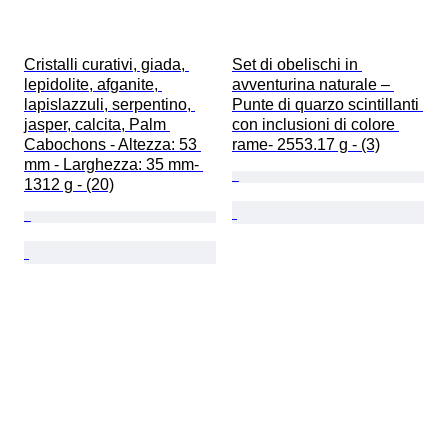
Cristalli curativi, giada, 
Set di obelischi in 
lepidolite, afganite, 
avventurina naturale – 
lapislazzuli, serpentino, 
Punte di quarzo scintillanti 
jasper, calcita, Palm 
con inclusioni di colore 
Cabochons - Altezza: 53 
rame- 2553.17 g - (3)
mm - Larghezza: 35 mm- 
1312 g - (20)