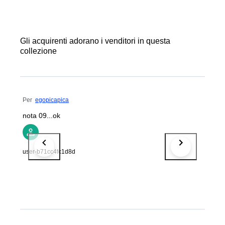
Gli acquirenti adorano i venditori in questa
collezione
Per
egopicapica
nota 09...ok
user-b71cc4fc1d8d