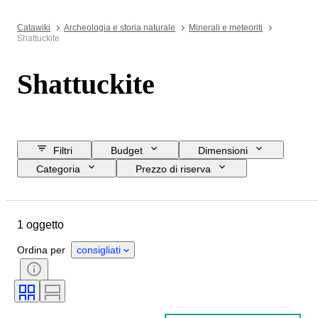
Catawiki
Archeologia e storia naturale
Minerali e meteoriti
Shattuckite
Shattuckite
Filtri
Budget
Dimensioni
Categoria
Prezzo di riserva
Data di chiusura
Ubicazione
Oggetto
Paese d’origine
1 oggetto
Minerale
Ordina per
consigliati