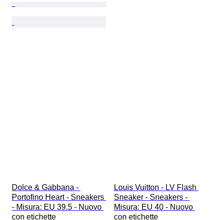
Dolce & Gabbana - 
Louis Vuitton - LV Flash 
Portofino Heart - Sneakers 
Sneaker - Sneakers - 
- Misura: EU 39.5 - Nuovo 
Misura: EU 40 - Nuovo 
con etichette
con etichette