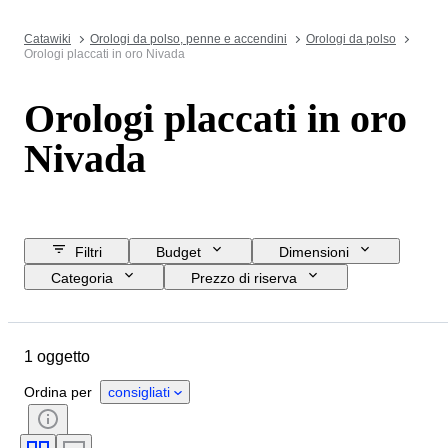
Catawiki
Orologi da polso, penne e accendini
Orologi da polso
Orologi placcati in oro Nivada
Orologi placcati in oro
Nivada
Filtri
Budget
Dimensioni
Categoria
Prezzo di riserva
Data di chiusura
Ubicazione
Marchio
Oggetto
Materiale
1 oggetto
Genere
Condizioni
Periodo
Movimento dell'orologio
Ordina per
consigliati
Diametro della cassa
Materiale del cinturino dell’orologio