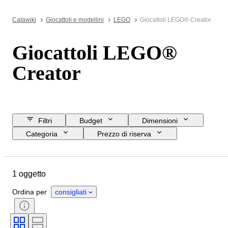
Catawiki
Giocattoli e modellini
LEGO
Giocattoli LEGO® Creator
Giocattoli LEGO®
Creator
Filtri
Budget
Dimensioni
Categoria
Prezzo di riserva
Data di chiusura
Ubicazione
Marchio
Oggetto
1 oggetto
Condizioni
Accessori
Periodo
Serie
Epoca
Ordina per
consigliati