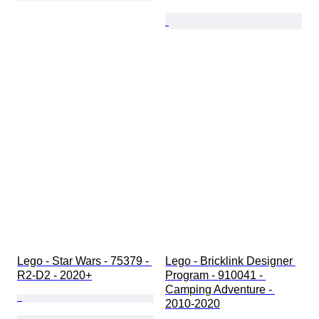
Lego - Star Wars - 75379 - 
Lego - Bricklink Designer 
R2-D2 - 2020+
Program - 910041 - 
Camping Adventure - 
2010-2020