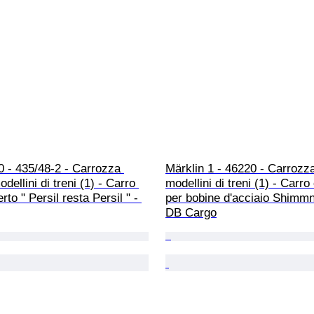
 0 - 435/48-2 - Carrozza 
Märklin 1 - 46220 - Carrozza
dellini di treni (1) - Carro 
modellini di treni (1) - Carro
to " Persil resta Persil " - 
per bobine d'acciaio Shimmn
DB Cargo