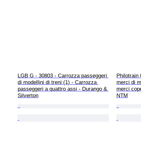
LGB G - 30803 - Carrozza passeggeri 
Philotrain
di modellini di treni (1) - Carrozza 
merci di mo
passeggeri a quattro assi - Durango & 
merci coper
Silverton
NTM