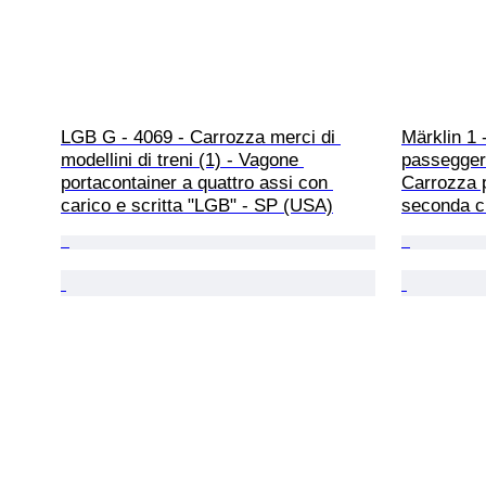
LGB G - 4069 - Carrozza merci di 
Märklin 1 
modellini di treni (1) - Vagone 
passeggeri 
portacontainer a quattro assi con 
Carrozza p
carico e scritta "LGB" - SP (USA)
seconda c