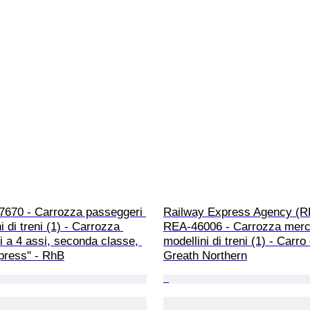
7670 - Carrozza passeggeri 
Railway Express Agency (R
i di treni (1) - Carrozza 
REA-46006 - Carrozza merci
 a 4 assi, seconda classe, 
modellini di treni (1) - Carro
press" - RhB
Greath Northern