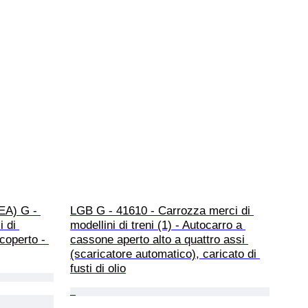
EA) G - 
LGB G - 41610 - Carrozza merci di 
 di 
modellini di treni (1) - Autocarro a 
 coperto - 
cassone aperto alto a quattro assi 
(scaricatore automatico), caricato di 
fusti di olio