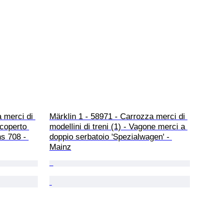
 merci di 
Märklin 1 - 58971 - Carrozza merci di 
 coperto 
modellini di treni (1) - Vagone merci a 
s 708 - 
doppio serbatoio 'Spezialwagen' - 
Mainz