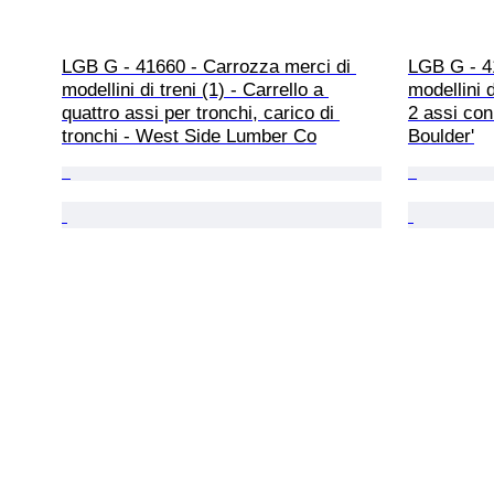
LGB G - 41660 - Carrozza merci di 
LGB G - 4
modellini di treni (1) - Carrello a 
modellini d
quattro assi per tronchi, carico di 
2 assi co
tronchi - West Side Lumber Co
Boulder'