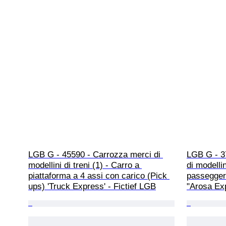
LGB G - 45590 - Carrozza merci di 
LGB G - 3
modellini di treni (1) - Carro a 
di modellin
piattaforma a 4 assi con carico (Pick 
passeggeri
ups) 'Truck Express' - Fictief LGB
"Arosa Ex