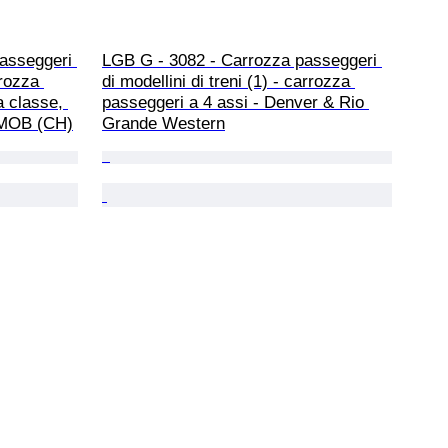
asseggeri 
LGB G - 3082 - Carrozza passeggeri 
rrozza 
di modellini di treni (1) - carrozza 
a classe, 
passeggeri a 4 assi - Denver & Rio 
- MOB (CH)
Grande Western