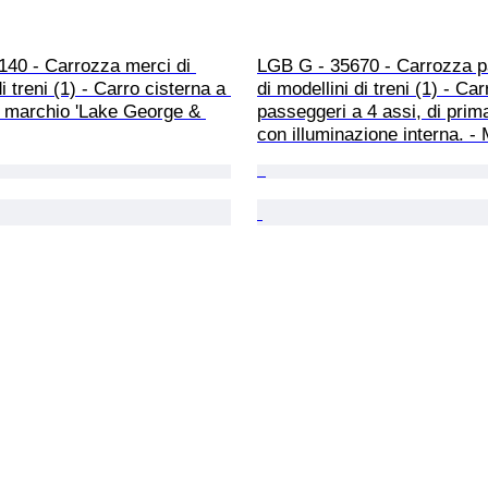
140 - Carrozza merci di 
LGB G - 35670 - Carrozza p
i treni (1) - Carro cisterna a 
di modellini di treni (1) - Ca
n marchio 'Lake George & 
passeggeri a 4 assi, di prim
con illuminazione interna. 