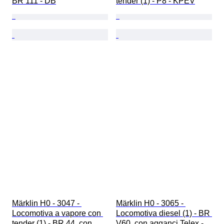
BR 111 - DB
tender (1) - P8 - KPEV
Märklin H0 - 3047 - 
Märklin H0 - 3065 - 
Locomotiva a vapore con 
Locomotiva diesel (1) - BR 
tender (1) - BR 44, con 
V60, con agganci Telex - 