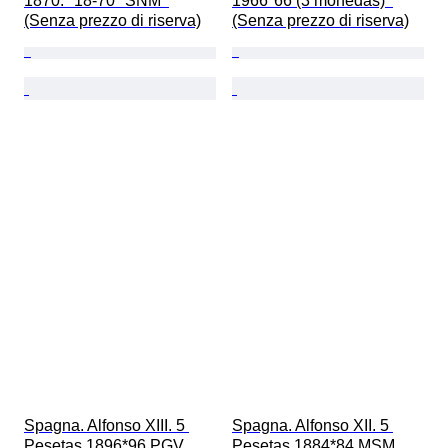
1870. *18-70* SNM  
1966*66 (3 monedas)  
(Senza prezzo di riserva)
(Senza prezzo di riserva)
Spagna. Alfonso XIII. 5 
Spagna. Alfonso XII. 5 
Pesetas 1896*96 PGV  
Pesetas 1884*84 MSM  