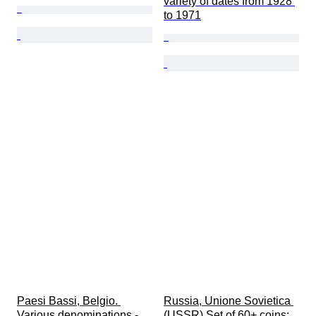
variety of dates from 1928 
to 1971
Paesi Bassi, Belgio. 
Russia, Unione Sovietica 
Various denominations - 
(USSR) Set of 60+ coins: 