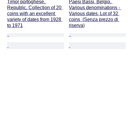
Timor portoghese. 
Paesi Bassi, Belgio. 
Republic. Collection of 20 
Various denominations - 
coins with an excellent 
Various dates, Lot of 32 
variety of dates from 1928 
coins  (Senza prezzo di 
to 1971
riserva)