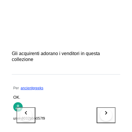
Gli acquirenti adorano i venditori in questa
collezione
Per
ancientgreeks
OK.
user-8032bb6057f9