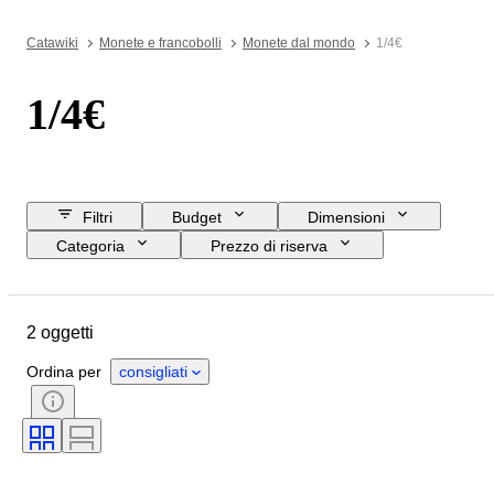
Catawiki
Monete e francobolli
Monete dal mondo
1/4€
1/4€
Filtri
Budget
Dimensioni
Categoria
Prezzo di riserva
Data di chiusura
Ubicazione
Oggetto
Paese d’origine
2 oggetti
Materiale
Condizioni
Soggetto
Valuta
Epoca
Ordina per
consigliati
Tipo di moneta