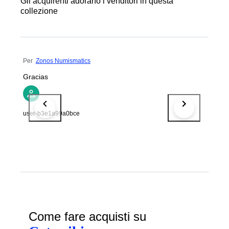
Gli acquirenti adorano i venditori in questa
collezione
Per
Zonos Numismatics
Gracias
user-b3e1a99a0bce
Come fare acquisti su