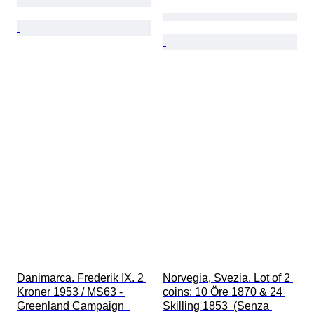
Danimarca. Frederik IX. 2 
Norvegia, Svezia. Lot of 2 
Kroner 1953 / MS63 - 
coins: 10 Öre 1870 & 24 
Greenland Campaign  
Skilling 1853  (Senza 