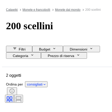
Catawiki
Monete e francobolli
Monete dal mondo
200 scellini
200 scellini
Filtri
Budget
Dimensioni
Categoria
Prezzo di riserva
Data di chiusura
Ubicazione
Oggetto
Paese d’origine
2 oggetti
Materiale
Condizioni
Valuta
Epoca
Tipo di moneta
Ordina per
consigliati