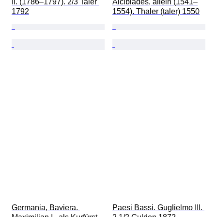
II. (1786–1797). 2/3 Taler 
Alcibiades, allein (1541–
1792
1554). Thaler (taler) 1550
Germania, Baviera. 
Paesi Bassi. Guglielmo III. 