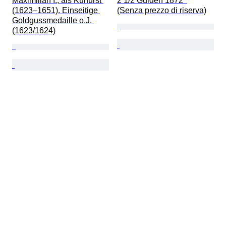
Maximilian I., als Kurfürst 
2 1/2 Gulden 1872  
(1623–1651). Einseitige 
(Senza prezzo di riserva)
Goldgussmedaille o.J. 
(1623/1624)