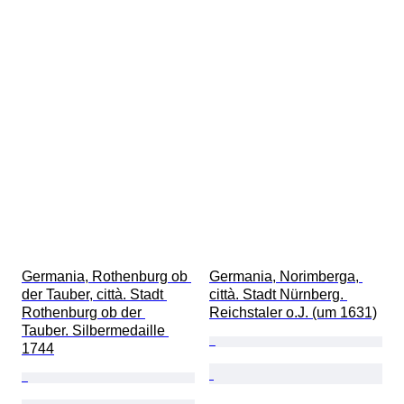
Germania, Rothenburg ob 
Germania, Norimberga, 
der Tauber, città. Stadt 
città. Stadt Nürnberg. 
Rothenburg ob der 
Reichstaler o.J. (um 1631)
Tauber. Silbermedaille 
1744