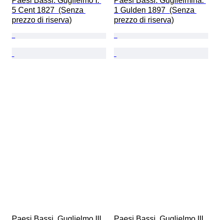
Paesi Bassi. Guglielmo I. 
Paesi Bassi. Guglielmina. 
5 Cent 1827  (Senza 
1 Gulden 1897  (Senza 
prezzo di riserva)
prezzo di riserva)
Paesi Bassi. Guglielmo III. 
Paesi Bassi. Guglielmo III. 