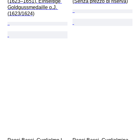
(1623–1651). Einseitige 
(Senza prezzo di riserva)
Goldgussmedaille o.J. 
(1623/1624)