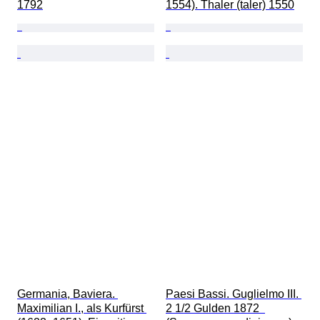
1792
1554). Thaler (taler) 1550
Germania, Baviera. 
Paesi Bassi. Guglielmo III. 
Maximilian I., als Kurfürst 
2 1/2 Gulden 1872  