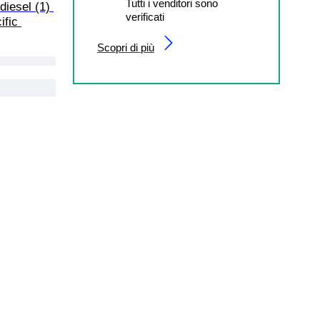
Tutti i venditori sono
iesel (1) 
verificati
fic 
Scopri di più