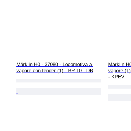
Märklin H0 - 37080 - Locomotiva a 
Märklin H0
vapore con tender (1) - BR 10 - DB
vapore (1)
- KPEV