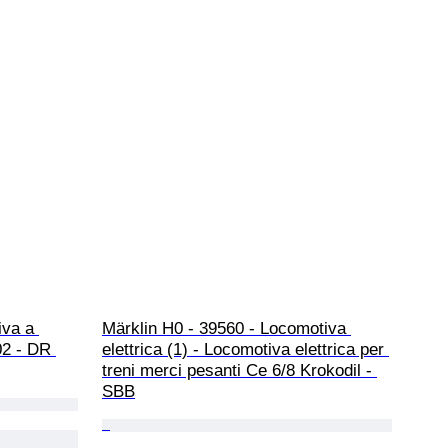
iva a 
Märklin H0 - 39560 - Locomotiva 
02 - DR 
elettrica (1) - Locomotiva elettrica per 
treni merci pesanti Ce 6/8 Krokodil - 
SBB