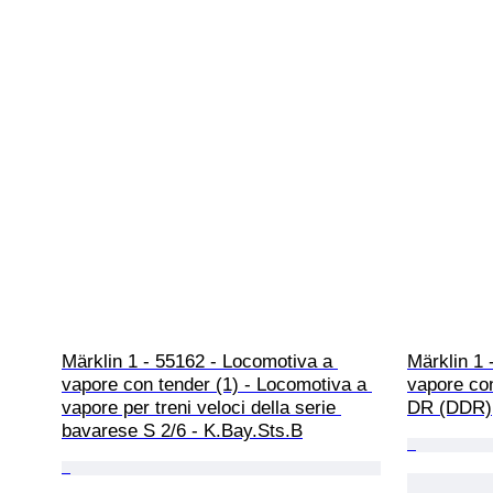
Märklin 1 - 55162 - Locomotiva a 
Märklin 1 
vapore con tender (1) - Locomotiva a 
vapore con
vapore per treni veloci della serie 
DR (DDR)
bavarese S 2/6 - K.Bay.Sts.B