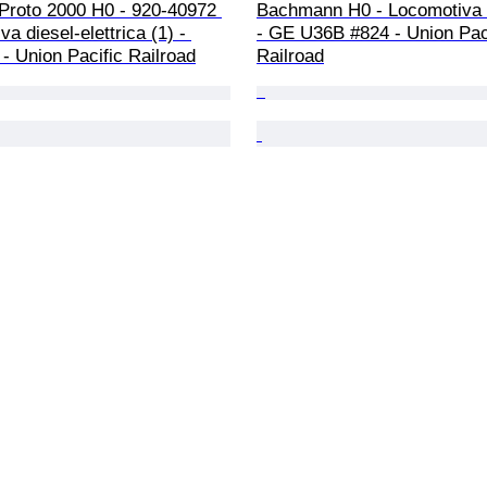
 Proto 2000 H0 - 920-40972 
Bachmann H0 - Locomotiva d
a diesel-elettrica (1) - 
- GE U36B #824 - Union Paci
- Union Pacific Railroad
Railroad