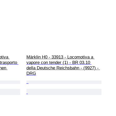
tiva 
Märklin H0 - 33913 - Locomotiva a 
 trasporto 
vapore con tender (1) - BR 03.10 
hen 
della Deutsche Reichsbahn - (9927) - 
DRG