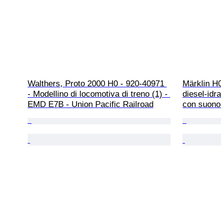
Walthers, Proto 2000 H0 - 920-40971 
Märklin H0
- Modellino di locomotiva di treno (1) - 
diesel-idr
EMD E7B - Union Pacific Railroad
con suono