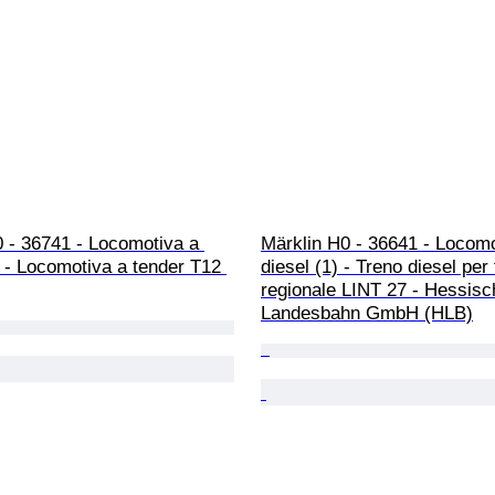
 - 36741 - Locomotiva a 
Märklin H0 - 36641 - Locomo
 - Locomotiva a tender T12 
diesel (1) - Treno diesel per
regionale LINT 27 - Hessisc
Landesbahn GmbH (HLB)