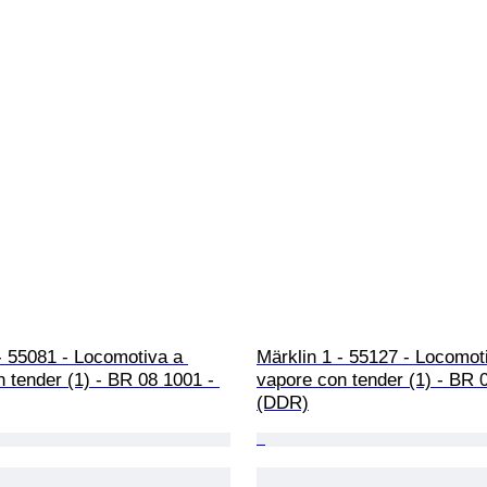
- 55081 - Locomotiva a 
Märklin 1 - 55127 - Locomot
 tender (1) - BR 08 1001 - 
vapore con tender (1) - BR 
(DDR)