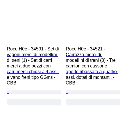
Roco H0e - 34591 - Set di 
Roco H0e - 34521 - 
vagoni merci di modellini 
Carrozza merci di 
di treni (1) - Set di carri 
modellini di treni (3) - Tre 
merci a due pezzi con 
camion con cassone 
carri merci chiusi a 4 assi 
aperto ribassato a quattro 
e vano freni tipo GGms - 
assi, dotati di montanti. - 
ÖBB
ÖBB