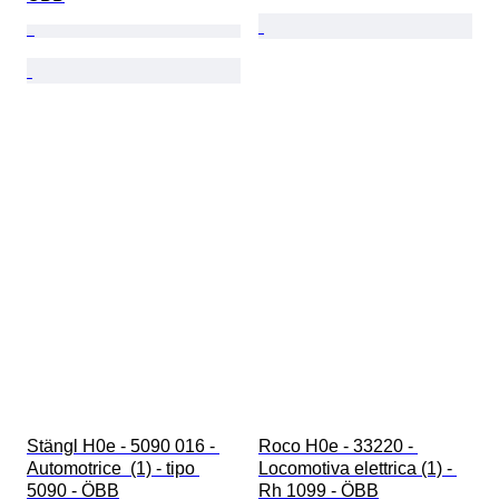
Stängl H0e - 5090 016 - 
Roco H0e - 33220 - 
Automotrice  (1) - tipo 
Locomotiva elettrica (1) - 
5090 - ÖBB
Rh 1099 - ÖBB