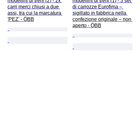
modellini di treni (2) - 2x 
modellini di treni (1) - 3 set 
carri merci chiusi a due 
di carrozze Eurofima – 
assi, tra cui la marcatura 
sigillato in fabbrica nella 
'PEZ' - ÖBB
confezione originale – non 
aperto - ÖBB