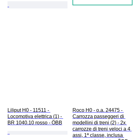
Liliput H0 - 11511 - 
Roco H0 - o.a. 24475 - 
Locomotiva elettrica (1) - 
Carrozza passeggeri di 
BR 1040.10 rosso - ÖBB
modellini di treni (2) - 2x 
carrozze di treni veloci a 4 
assi, 1ª classe, inclusa 