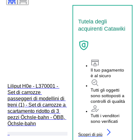
Tutela degli
acquirenti Catawiki
Il tuo pagamento
è al sicuro
Liliput H0e - L370001 - 
Tutti gli oggetti
Set di carrozze 
sono sottoposti a
passeggeri di modellini di 
controlli di qualità
treni (1) - Set di carrozze a 
scartamento ridotto di 3 
Tutti i venditori
pezzi Öchsle-bahn - ÖBB, 
sono verificati
Öchsle-bahn
Scopri di più