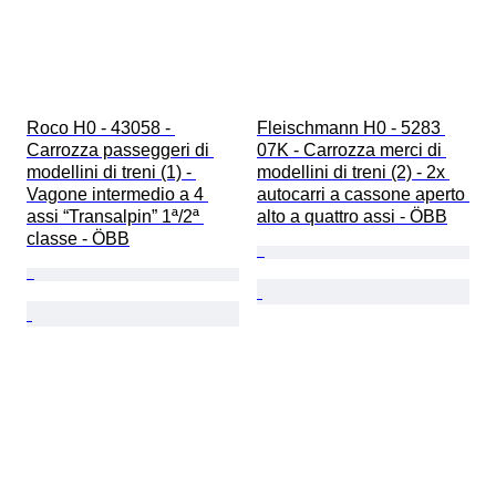
Roco H0 - 43058 - 
Fleischmann H0 - 5283 
Carrozza passeggeri di 
07K - Carrozza merci di 
modellini di treni (1) - 
modellini di treni (2) - 2x 
Vagone intermedio a 4 
autocarri a cassone aperto 
assi “Transalpin” 1ª/2ª 
alto a quattro assi - ÖBB
classe - ÖBB