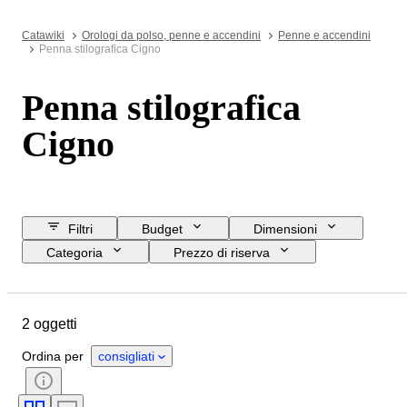
Catawiki
Orologi da polso, penne e accendini
Penne e accendini
Penna stilografica Cigno
Penna stilografica
Cigno
Filtri
Budget
Dimensioni
Categoria
Prezzo di riserva
Data di chiusura
Ubicazione
Marchio
Oggetto
2 oggetti
Paese d’origine
Materiale
Condizioni
Periodo
Ordina per
consigliati
Misura del pennino
Epoca