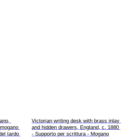
ano, 
Victorian writing desk with brass inlay 
n mogano 
and hidden drawers, England, c. 1880 
del tardo 
- Supporto per scrittura - Mogano