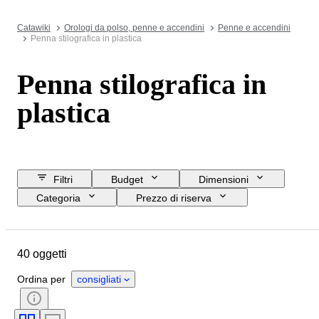
Catawiki
Orologi da polso, penne e accendini
Penne e accendini
Penna stilografica in plastica
Penna stilografica in
plastica
Filtri
Budget
Dimensioni
Categoria
Prezzo di riserva
Acquista subito
Data di chiusura
Ubicazione
Marchio
40 oggetti
Oggetto
Paese d’origine
Materiale
Condizioni
Ordina per
consigliati
Periodo
Epoca
Misura del pennino
Modello