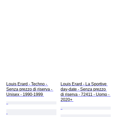
Louis Erard - Techno - 
Louis Erard - La Sportive 
Senza prezzo di riserva - 
day-date - Senza prezzo 
Unisex - 1990-1999 
di riserva - 72411 - Uomo - 
2020+ 