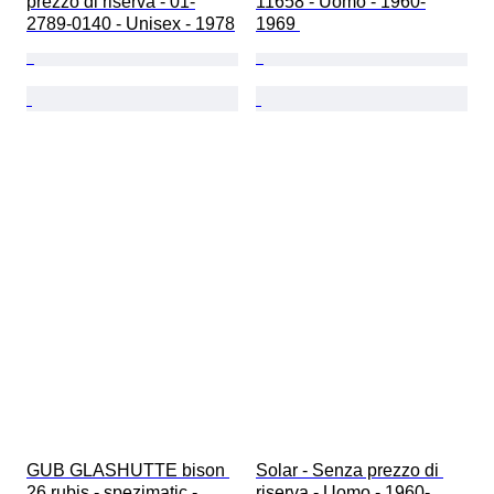
prezzo di riserva - 01-
11658 - Uomo - 1960-
2789-0140 - Unisex - 1978
1969 
GUB GLASHUTTE bison 
Solar - Senza prezzo di 
26 rubis - spezimatic - 
riserva - Uomo - 1960-