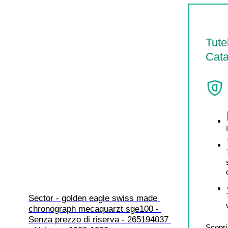
Tute
Cata
Sector - golden eagle swiss made 
chronograph mecaquarzt sge100 - 
Senza prezzo di riserva - 265194037 
Scopri 