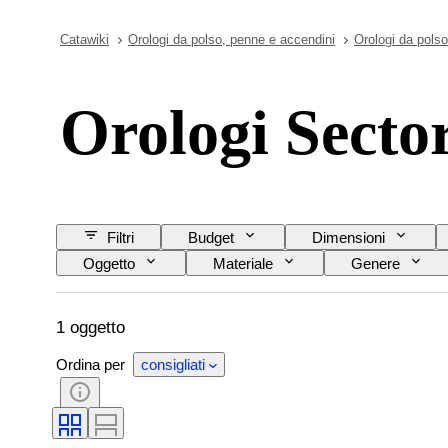
Catawiki
Orologi da polso, penne e accendini
Orologi da polso
Orologi Sector
Filtri
Budget
Dimensioni
Oggetto
Materiale
Genere
Materiale del cinturino dell’orologio
Lunghezza 
1 oggetto
Ordina per
consigliati