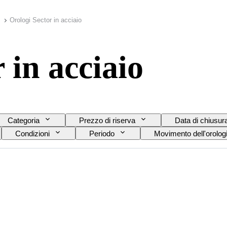
Orologi Sector in acciaio
 in acciaio
Categoria
Prezzo di riserva
Data di chiusur
Condizioni
Periodo
Movimento dell'orolog
del cinturino dell’orologio