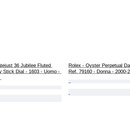
tejust 36 Jubilee Fluted 
Rolex - Oyster Perpetual Dat
 Stick Dial - 1603 - Uomo - 
Ref. 79160 - Donna - 2000-
 