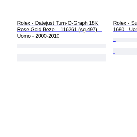
Rolex - Datejust Turn-O-Graph 18K 
Rolex - Su
Rose Gold Bezel - 116261 (sg.497) - 
1680 - Uo
Uomo - 2000-2010 