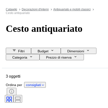
Catawiki
Decorazioni d'interni
Antiquariato e mobili classici
Cesto antiquariato
Cesto antiquariato
Filtri
Budget
Dimensioni
Categoria
Prezzo di riserva
Data di chiusura
Ubicazione
Oggetto
Paese d’origine
3 oggetti
Materiale
Condizioni
Periodo
Stile
Epoca
Ordina per
consigliati