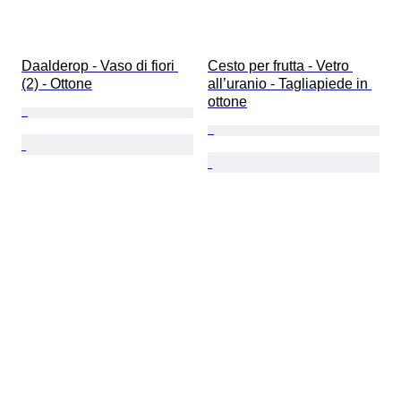
Daalderop - Vaso di fiori 
Cesto per frutta - Vetro 
(2) - Ottone
all’uranio - Tagliapiede in 
ottone