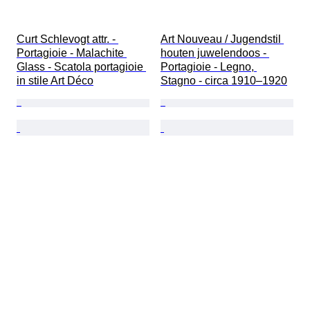
Curt Schlevogt attr. - 
Art Nouveau / Jugendstil 
Portagioie - Malachite 
houten juwelendoos - 
Glass - Scatola portagioie 
Portagioie - Legno, 
in stile Art Déco
Stagno - circa 1910–1920