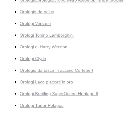
Orologio/orologio/cronometro Automobilia & Motobilia
Orologio da polso
Orologi Versace
Orologi Tonino Lamborghini
Orologi di Harry Winston
Orologi Clyda
Orologio da tasca in acciaio Cortébert
Orologi Laco placcati in oro
Orologi Breitling SuperOcean Heritage II
Orologi Tudor Pelagos