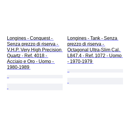
Longines - Conquest - 
Longines - Tank - Senza 
Senza prezzo di riserva - 
prezzo di riserva - 
V.H.P. Very High Precision 
Octagonal Ultra-Slim Cal. 
Quartz - Ref. 4018 - 
L847.4 - Ref. 1072 - Uomo 
Acciaio e Oro - Uomo - 
- 1970-1979 
1980-1989 