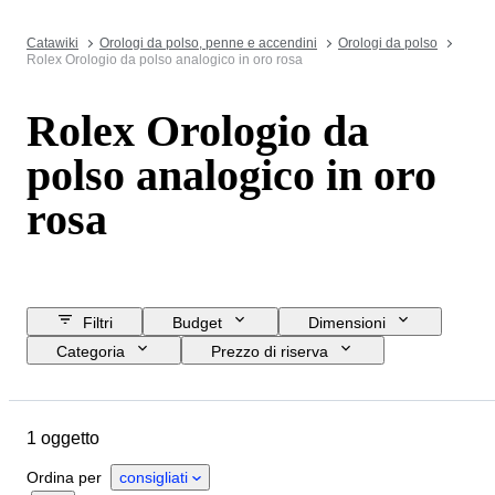
Catawiki
Orologi da polso, penne e accendini
Orologi da polso
Rolex Orologio da polso analogico in oro rosa
Rolex Orologio da
polso analogico in oro
rosa
Filtri
Budget
Dimensioni
Categoria
Prezzo di riserva
Data di chiusura
Ubicazione
Marchio
Oggetto
Materiale
1 oggetto
Genere
Condizioni
Periodo
Colore
Movimento dell'orologio
Ordina per
consigliati
Lunghezza del cinturino dell’orologio