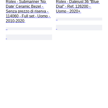
Rolex - Submariner 'No 
Rolex - Datejust 36 “Blue 
Date' Ceramic Bezel - 
Dial” - Ref. 126200 - 
Senza prezzo di riserva - 
Uomo - 2020+ 
114060 - Full set - Uomo - 
2010-2020 