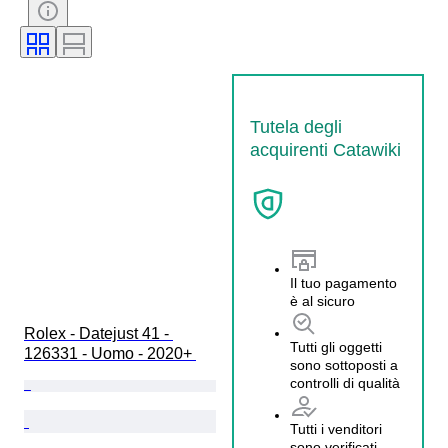
Materiale del cinturino dell’orologio
Diametro della cassa
Tutela degli
acquirenti Catawiki
Il tuo pagamento
è al sicuro
Rolex - Datejust 41 - 
Tutti gli oggetti
126331 - Uomo - 2020+ 
sono sottoposti a
controlli di qualità
Tutti i venditori
sono verificati