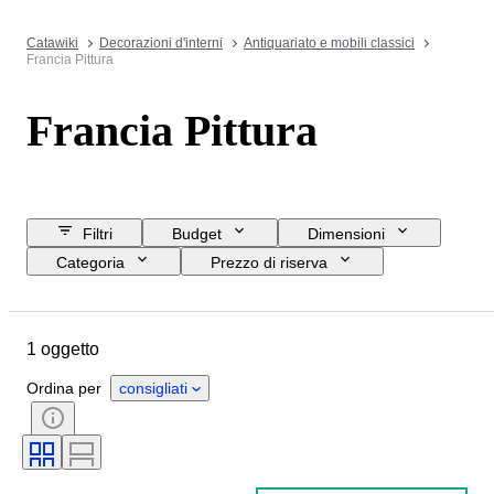
Catawiki
Decorazioni d'interni
Antiquariato e mobili classici
Francia Pittura
Francia Pittura
Filtri
Budget
Dimensioni
Categoria
Prezzo di riserva
Data di chiusura
Ubicazione
Oggetto
Paese d’origine
1 oggetto
Condizioni
Periodo
Tecnica
Firma
Artista
Venduto da
Ordina per
consigliati