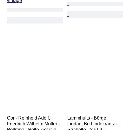
vintage
Cor - Reinhold Adolf, 
Lammhults - Börge 
Friedrich Wilhelm Möller - 
Lindau, Bo Lindekrantz - 
Poltrona - Pelle, Acciaio 
Sgabello - S70-3 - 